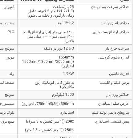
حداکثر سرعت بسته بندی
25 بار/ساعت
اینورتر
(1x1.2x1.8 متر 2 لایه
نه
شامل
زمان بارگیری و تخلیه می شود)
حداکثر اندازه پالت
1.2*1.2 متر
سنسور م
حداکثر ارتفاع بسته بندی
۲۴۰۰ میلی متر ((برای ارتفاع پالت:
PLC
۲۳۰۰ میلی متر + ۱۰۰ میلی متر
بالاتر)
سرعت چرخ دار
3 تا 12 دور در دقیقه
سوئیچ سف
اندازه تابلوی گردشی
1650mm
موتور
((1500mm/1800mm/2000mm
اختیاری)
قدرت ماشین
1.9KW
رله
برش فیلم و کلیمپ
به طور کامل اتوماتیک (نوع
صفحه لم
مکانیکی)
حداکثر وزن بار
1500 کیلوگرم
سوئیچ
عرض فیلم استاندارد
سنسور فوت
500mm ((750mm选配/ اختیاری)
نيروهاي دايمي توليد فيلم
استاندارد
بلوک ترمی
پیش کششی استاندارد
200٪ ((1 متر کشش به 3 متر) یا
منبع برق 24 ولت
250% ((1 متر کشش به 3.5 متر)