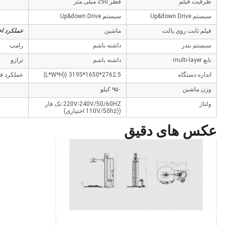
ظرفیت فیلم
قطر 250 میلی متر
سیستم Up&down Drive
سیستم Up&down Drive
فیلم ثابت روی پالت
ماشین
عملکرد اخ
سیستم بندر
داشته باشم
رامپ
تابع multi-layer
داشته باشم
ترازو
اندازه دستگاه
2762.5*1650*3195 ((L*W*H)
عملکرد فش
وزن ماشین
۹۵۰ کیلو
ولتاژ
220V-240V/50/60HZ تک فاز
((110V/50hz اختیاری)
عکس های دقیق