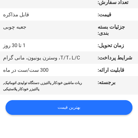
تعداد سفارش:
کیفیت
قیمت:
قابل مذاکره
تماس
جزئیات بسته
جعبه چوبی
با
بندی:
ما
زمان تحویل:
1 تا 30 روز
شرایط پرداخت:
T/T، L/C، وسترن یونیون، مانی گرام
اخبار
قابلیت ارائه:
300 ست/ست در ماه
برجسته:
,
,
نقشه
ربات ماشین خودکار پالتیزر
دستگاه تولیدی اتوماتیک
پالتیزر خودکار پلاستیکی
سایت
بهترین قیمت
حریم
خصوصی