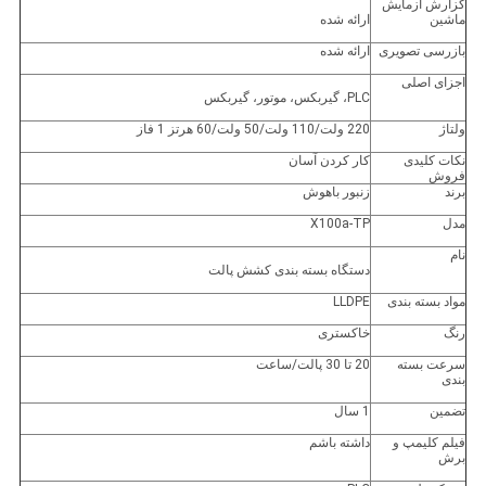
گزارش آزمایش
ماشین
ارائه شده
بازرسی تصویری
ارائه شده
اجزای اصلی
PLC، گیربکس، موتور، گیربکس
ولتاژ
220 ولت/110 ولت/50 ولت/60 هرتز 1 فاز
نکات کلیدی
کار کردن آسان
فروش
برند
زنبور باهوش
مدل
X100a-TP
نام
دستگاه بسته بندی کشش پالت
مواد بسته بندی
LLDPE
رنگ
خاکستری
سرعت بسته
20 تا 30 پالت/ساعت
بندی
تضمین
1 سال
فیلم کلیمپ و
داشته باشم
برش