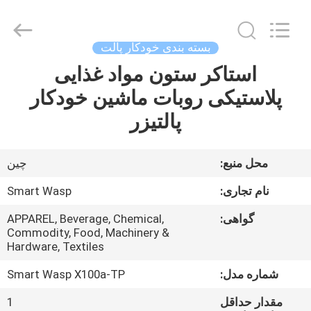
2026
LAKER
AUTOPARTS
CO.,LIMITED.
All
بسته بندی خودکار پالت
Rights
Reserved.
استاکر ستون مواد غذایی
خانه
پلاستیکی روبات ماشین خودکار
محصولات
پالتیزر
دربارهی
محل منبع:
چین
ما
نام تجاری:
Smart Wasp
گواهی:
APPAREL, Beverage, Chemical,
کارخانه
Commodity, Food, Machinery &
Hardware, Textiles
تور
شماره مدل:
Smart Wasp X100a-TP
کنترل
مقدار حداقل
1