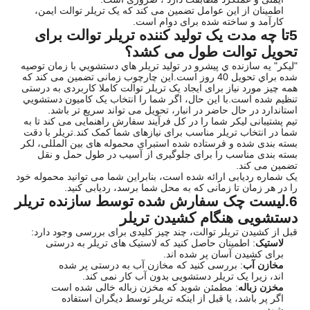
اطمینان از این عوامل تضمین می کند که یک تریلر توالت ایمن،
کارآمد و ساخته شده برای دوام است.
5تا چه مدت یک تولید کننده تریلر توالت برای
تحویل توالت طول می کشد؟
"ليکر" يه سازنده ي پيشرو در توليد تريلر هاي دستشويي با زمان توصيه
شده براي تحویل 40 روز است.این چارچوب زمانی تضمین می کند که
همه چیز مورد نیاز برای ایجاد یک تریلر توالت کاملا کاربردی به درستی
تنظیم شده است.با اين حال، اگر شما را انتخاب یک کاميون دستشويي
استاندارد در حال حاضر در انبار، تحویل می تواند سریع تر باشد.
تیم پشتیبانی لیکر شما را در کل فرآیند سفارش راهنمایی می کند تا به
شما در انتخاب تریلر مناسب برای نیازهای شما کمک کند.تریلر با دقت
بسته بندی شده و فرستاده شده استبرای محموله های بین المللی، لکر
بسته بندی مناسب را برای جلوگیری از آسیب در طول حمل و نقل
تضمین می کند.
یک شماره ردیابی ارائه شده است، بنابراین شما می توانید محموله خود
را در هر زمان تا زمانی که به محل شما برسد، ردیابی کنید.
6.لیست چک سفارش شده توسط سازنده تریلر
دستشویی هنگام کشیدن تریلر
قبل از کشیدن تریلر توالت، چند چیز کلیدی برای بررسی وجود دارد:
لاستیک
: اطمینان حاصل کنید که لاستیک های تریلر به درستی
برای کشیدن آسان پر شده اند.
مخازن آب
: بررسی کنید که مخازن آب به درستی پر شده
اند، زیرا یک تریلر دستشویی بدون آب کار نمی کند.
مخزن زباله
: مطمئن شوید که مخزن زباله خالی شده است
اگر پر باشد، یا قبل از اینکه تریلر توسط دیگران استفاده
شود.