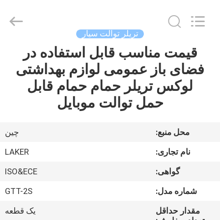
2026
LAKER
AUTOPARTS
CO.,LIMITED.
All
تریلر توالت سیار
Rights
Reserved.
قیمت مناسب قابل استفاده در
خانه
فضای باز عمومی لوازم بهداشتی
محصولات
لوکس تریلر حمام حمام قابل
حمل توالت موبایل
دربارهی
ما
محل منبع:
چین
نام تجاری:
LAKER
کارخانه
گواهی:
ISO&ECE
تور
شماره مدل:
GTT-2S
کنترل
مقدار حداقل
یک قطعه