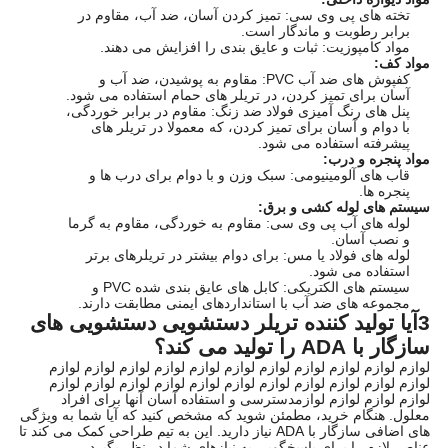
تخته های پی وی سی: تمیز کردن آسان، ضد آب، مقاوم در
برابر رطوبت و ماندگار است.
مواد کامپوزیت: ثبات و عایق بندی را افزایش می دهند.
مواد کف:
کفپوش های ضد آب PVC: مقاوم به پوشیدن، ضد آب و
آسان برای تمیز کردن، در تریلر های حمام استفاده می شود.
پنل های رنگ آمیزی فولاد ضد زنگ: مقاوم در برابر خوردگی،
با دوام و آسان برای تمیز کردن، که معمولا در تریلر های
پیشرفته استفاده می شود.
مواد پنجره و درب:
قاب های آلومینیومی: سبک وزن و با دوام برای درب ها و
پنجره ها.
سیستم های لوله کشی و برق:
لوله های آب پی وی سی: مقاوم به خوردگی، مقاوم به گرما
و نصب آسان.
لوله های فولاد یا مس: برای دوام بیشتر در تریلرهای برتر
استفاده می شود.
سیستم های الکتریکی: کابل های عایق بندی شده PVC و
مجموعه های ضد آب با استانداردهای ایمنی مطابقت دارند.
3آیا تولید کننده تریلر دستشویی دستشویی های
سازگار با ADA را تولید می کند؟
لوازم لوازم لوازم لوازم لوازم لوازم لوازم لوازم لوازم لوازم لوازم
لوازم لوازم لوازم لوازم لوازم لوازم لوازم لوازم لوازم لوازم لوازم
لوازم لوازم لوازم لوازمدسترسی و استفاده آسان آنها برای افراد
معلول. هنگام خرید، مطمئن شوید که مشخص کنید که آیا شما به ویژگی
های اضافی سازگار با ADA نیاز دارید. این به تیم طراحی کمک می کند تا
عناصر لازم را برای پاسخگویی به نیازهای شما در نظر بگیرد.