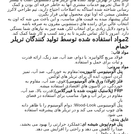
از 8 سال تجربهو خدمات مشتری آنها به خاطر حرفه ای بودن و کمک
رسانی شناخته شده استاگه به اصلاحات احتياج داريد، تيم طراحي لاکرز
مطمئن ميشن که اونا توي محصول نهایی قرار بگيرن.
ليكر پيشنهاد ميده به قيمت هاي مناسب، و اين باعث مي شه که اون يه
انتخاب عالي براي راننده هاي دستشويي مقرون به صرفه باشه
با وجود دلایل زیادی برای انتخاب لکر، همه چیز به نیازهای شما بستگی
دارد. امروز با لکر تماس بگیرید تا به رشد کسب و کار شما کمک کند.
2مواد استفاده شده توسط تولید کنندگان تریلر
حمام
مواد قاب:
فولاد مربع گالوانیزه: با دوام، ضد آب، ضد زنگ، ارائه قدرت
و ثبات برای حمل و استفاده.
مواد بیرونی:
پنل آلومینیومی کامپوزیت:
مقاوم به خوردگی، ضد آب، تمیز
کردن آسون، ایده آل برای تریلر های لوکس
فلز (فولاد/ ورق های آلومینیومی):
قوي، ضد آب، مقاوم به
خوردگي، در کاميون هاي اقتصادي استفاده ميشه.
FRP (پلاستیک تقویت شده با فیبرگلاس):
قدرت بالا، ضد آب،
مقاوم در برابر آب و هوا، مناسب برای استفاده در فضای
باز.
پنل آلومینیومی Wood-Look: دوام آلومینیوم را با ظاهر دانه
های چوب ترکیب می کند و در تریلر های پیشرفته استفاده
می شود.
عایق بندی:
پنل فوم/پوش شیشه ای:
عملکرد حرارتی را بهبود می بخشد،
صدا را کاهش می دهد و راحتی را افزایش می دهد.
مواد دیواره داخلی: