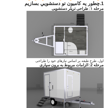
1.چطور يه کاميون تو دستشويي بسازيم
مرحله ۱: طراحی تریلر دستشویی
اول، طرح طبقه بر اساس نیازهای خود را طراحی
مرحله 2: الزامات مربوط به برون سپاری