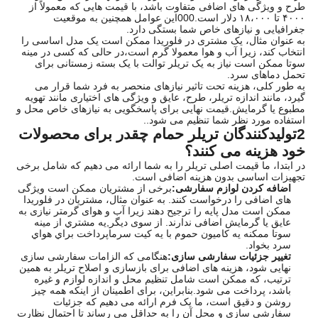
طرح و ویژگی های اضافی متفاوت باشد، با قیمت هایی که معمولاً از
۴۰۰۰ تا ۱۸،۰۰۰ دلار است.000این عوامل همچنین به موقعیت
جغرافیایی و نیازهای خاص شما بستگی دارد.
به عنوان مثال، یک مشتری در فلوریدا ممکن است یک مدل اساسی را
انتخاب کند، زیرا آب و هوا معمولا گرم است،در حالی که کسی در مینه
سوتا ممکن است نیاز به یک تریلر توالت با یک بسته زمستانی برای
تحمل دماهای سرد.
به طور کلی، هزینه تحت تاثیر نیازهای منحصر به فرد شما قرار می
گیرد، مانند اندازه تریلر، طرح، عایق و ویژگی های اختیاری مانند تهویه
مطبوع یا گرمایش.قیمت نهایی برای پاسخگویی به نیازهای خاص محل و
استفاده مورد نظر شما تنظیم می شود..
2تولیدکنندگان تریلر حمام چقدر برای محصولات
خود هزینه می کنند؟
در ابتدا، ما قیمت اصلی تریلر را به شما ارائه می دهیم که شامل برخی
تجهیزات اساسی بدون هزینه اضافی است.
اضافه کردن لوازم سفارشی:
برخی از مشتریان ممکن است ویژگی
های اضافی را درخواست کنند. به عنوان مثال، مشتریان در فلوریدا
ممکن است مدل پایه را ترجیح دهند زیرا آب و هوای گرمتر نیازی به
عایق یا گرمایش اضافی ندارند. از سوی دیگر,يه مشتري از مينه
سوتا ممکنه يه کاميون حموم با يه کيت سرماپرداخت براي هواي
سرد بخواد.
تغییر جزئیات سفارشی سازی:
هنگامی که الزامات سفارشی سازی
نهایی شود، هزینه های اضافی برای بازسازی و اصلاح تریلر به همین
ترتیب، که ممکن است شامل تنظیم محل و اندازه لوازم و غیره
باشد، پرداخت می شود.بنابراین، برای اطمینان از اینکه همه چیز
روشن و دقیق است، ما یک فرم ارائه می دهیم که جزئیات
سفارشی سازی و محل آن را به حداقل می رساند تا احتمال نظارت