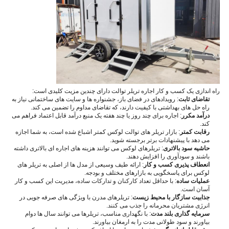
راه اندازی یک کسب و کار اجاره تریلر توالت دارای چندین مزیت کلیدی است:
تقاضای ثابت
: رویدادهای در فضای باز، جشنواره ها و سایت های ساختمانی نیاز به
راه حل های بهداشتی با کیفیت دارند، که تقاضای مداوم را تضمین می کند.
درآمد مکرر
: اجاره برای چند روز یا چند هفته یک منبع درآمد قابل اعتماد فراهم می
کند.
رقابت کمتر
: بازار تریلر های توالت لوکس کمتر اشباع شده است، به شما اجازه
می دهد با پیشنهادات برتر برجسته شوید.
حاشیه سود بالاتری
: تریلرهای لوکس می توانند هزینه های اجاره ای بالاتری داشته
باشند و سودآوری را افزایش دهند.
انعطاف پذیری کسب و کار
: ارائه طیف وسیعی از مدل ها از اصلی به تریلر های
لوکس برای پاسخگویی به بازارهای مختلف و بودجه.
عملیات ساده
: با حداقل تعداد کارکنان و تدارکات ساده، مدیریت این کسب و کار
آسان است.
جذابیت سازگار با محیط زیست
: تریلرهای مدرن با ویژگی های صرفه جویی در
انرژی مشتریان محرمانه را جذب می کنند.
سرمایه گذاری بلند مدت
: با نگهداری مناسب، تریلرها می توانند سال ها دوام
بیاورند و سود طولانی مدت را به ارمغان بیاورند.