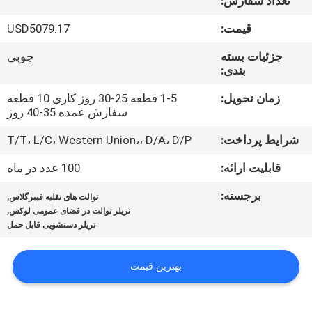
تعداد سفارش:
کیفیت
قیمت:
USD5079.17
تماس
جزئیات بسته
چوبی
بندی:
با
ما
زمان تحویل:
1-5 قطعه 25-30 روز کاری 10 قطعه
سفارش عمده 35-40 روز
شرایط پرداخت:
T/T، L/C، Western Union،، D/A، D/P
اخبار
قابلیت ارائه:
100 عدد در ماه
نقشه
برجسته:
,
توالت های نقلیه فیبرگلاس
,
سایت
تریلر توالت در فضای عمومی لوکس
تریلر دستشویی قابل حمل
حریم
بهترین قیمت
خصوصی