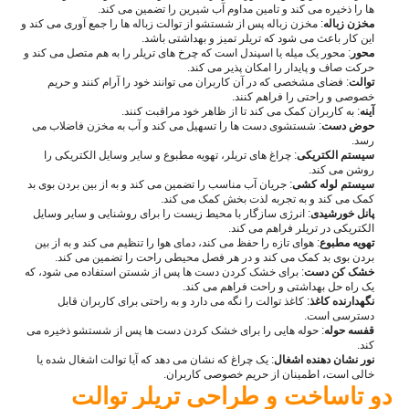
ها را ذخیره می کند و تامین مداوم آب شیرین را تضمین می کند.
مخزن زباله
: مخزن زباله پس از شستشو از توالت زباله ها را جمع آوری می کند و
این کار باعث می شود که تریلر تمیز و بهداشتی باشد.
محور
: محور یک میله یا اسپندل است که چرخ های تریلر را به هم متصل می کند و
حرکت صاف و پایدار را امکان پذیر می کند.
توالت
: فضای مشخصی که در آن کاربران می توانند خود را آرام کنند و حریم
خصوصی و راحتی را فراهم کنند.
آینه
: به کاربران کمک می کند تا از ظاهر خود مراقبت کنند.
حوض دست
: شستشوی دست ها را تسهیل می کند و آب به مخزن فاضلاب می
رسد.
سیستم الکتریکی
: چراغ های تریلر، تهویه مطبوع و سایر وسایل الکتریکی را
روشن می کند.
سیستم لوله کشی
: جریان آب مناسب را تضمین می کند و به از بین بردن بوی بد
کمک می کند و به تجربه لذت بخش کمک می کند.
پانل خورشیدی
: انرژی سازگار با محیط زیست را برای روشنایی و سایر وسایل
الکتریکی در تریلر فراهم می کند.
تهویه مطبوع
: هوای تازه را حفظ می کند، دمای هوا را تنظیم می کند و به از بین
بردن بوی بد کمک می کند و در هر فصل محیطی راحت را تضمین می کند.
خشک کن دست
: برای خشک کردن دست ها پس از شستن استفاده می شود، که
یک راه حل بهداشتی و راحت فراهم می کند.
نگهدارنده کاغذ
: کاغذ توالت را نگه می دارد و به راحتی برای کاربران قابل
دسترسی است.
قفسه حوله
: حوله هایی را برای خشک کردن دست ها پس از شستشو ذخیره می
کند.
نور نشان دهنده اشغال
: یک چراغ که نشان می دهد که آیا توالت اشغال شده یا
خالی است، اطمینان از حریم خصوصی کاربران.
دو تا
ساخت و طراحی تریلر توالت