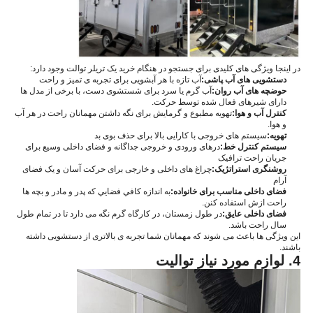
در اینجا ویژگی های کلیدی برای جستجو در هنگام خرید یک تریلر توالت وجود دارد:
دستشویی های آب پاشی:
آب تازه با هر آبشویی برای تجربه ی تمیز و راحت
حوضچه های آب روان:
آب گرم یا سرد برای شستشوی دست، با برخی از مدل ها
دارای شیرهای فعال شده توسط حرکت.
کنترل آب و هوا:
تهویه مطبوع و گرمایش برای نگه داشتن مهمانان راحت در هر آب
و هوا.
تهویه:
سیستم های خروجی با کارایی بالا برای حذف بوی بد
سیستم کنترل خط:
درهای ورودی و خروجی جداگانه و فضای داخلی وسیع برای
جریان راحت ترافیک
روشنگری استراتژیک:
چراغ های داخلی و خارجی برای حرکت آسان و یک فضای
آرام
فضای داخلی مناسب برای خانواده:
به اندازه کافي فضايي که پدر و مادر و بچه ها
راحت ازش استفاده کنن.
فضای داخلی عایق:
در طول زمستان، در کارگاه گرم نگه می دارد تا در تمام طول
سال راحت باشد.
این ویژگی ها باعث می شوند که مهمانان شما تجربه ی بالاتری از دستشویی داشته
باشند.
4. لوازم مورد نياز تواليت