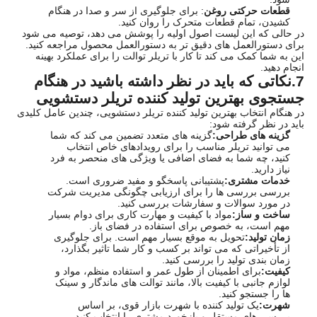
قطعات حرکتی روغن
: برای جلوگیری از سر و صدا در هنگام
کشیدن، تمام قطعات متحرک را روان کنید.
در حالی که این لیست اصول اولیه را پوشش می دهد، توصیه می شود
برای دستورالعمل های دقیق تر به دستورالعمل محصول مراجعه کنید.
این به شما کمک می کند تا کار با تریلر توالت را برای عملکرد بهینه
انجام دهید.
7.
نکاتی که باید در نظر داشته باشید در هنگام
جستجوی بهترین تولید کننده تریلر دستشویی
در هنگام انتخاب بهترین تولید کننده تریلر دستشویی، چندین عامل کلیدی
باید در نظر گرفته شود:
گزینه های طراحی:
گزینه های متعدد تضمین می کند که شما
می توانید تریلر مناسب را برای رویدادهای خاص انتخاب
کنید، چه شما به فضای اضافی یا ویژگی های منحصر به فرد
نیاز دارید.
خدمات مشتری:
پشتیبانی پاسخگو و مفید ضروری است.
بررسی بررسی ها را برای ارزیابی چگونگی مدیریت شرکت
در مورد سوالات و سفارشات بررسی کنید.
ساخت و ساز:
مواد با کیفیت و مهارت کاری برای دوام بسیار
مهم است، به خصوص برای استفاده در فضای باز.
زمان تولید:
تحویل به موقع بسیار مهم است. برای جلوگیری
از تأخیراتی که می تواند بر کسب و کار شما تاثیر بگذارد،
زمان بندی تولید را بررسی کنید.
کیفیت:
برای اطمینان از طول عمر و استفاده منظم، مواد و
لوازم جانبی با کیفیت بالا، مانند توالت های ماندگار و سینک
ها را جستجو کنید.
شهرت:
یک تولید کننده با شهرت بازار قوی، بر اساس
بررسی های مستقل و بازخورد مشتری را انتخاب کنید.