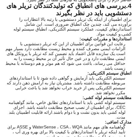
4.بررسی های انطباق که تولیدکنندگان تریلر های
دستشویی باید در نظر بگیرند
برای اطمینان از اینکه یک تریلر دستشویی با رتبه بالا انتظارات را
برآورده می کند، چندین چک انطباق ضروری است. این شامل
استانداردهای کیفیت، عملکرد سیستم الکتریکی، انطباق سیستم لوله
کشی،و کیفیت مواد.
استانداردها و مقررات کیفیت:
رعایت این قوانین برای اطمینان از این که تریلر دستشویی با
الزامات ایمنی مصرف کننده و محیط زیست مطابقت دارد بسیار مهم
است.یک سازنده قابل اعتماد باید تضمین کند که تریلر با پروتکل های
ایمنی مطابقت دارد و در عین حال تأثیر آن بر محیط زیست را به
حداقل می رساند، باعث می شود که هم موثر و هم دوستانه با محیط
زیست باشد.
انطباق سیستم الکتریکی:
سیستم الکتریکی باید آزمایش و گواهی داده شود تا با استانداردهای
مربوطه مطابقت داشته باشد. مشتریان نیاز به آرامش ذهن دارند که
سیستم الکتریکی پس از خرید خراب نخواهد شد یا باعث خرابی
مکرر نخواهد شد.
مطابقت سیستم لوله کشی:
سیستم لوله کشی باید با استانداردهای تطابق خاص، مانند گواهینامه
CEC، برای اطمینان از نصب صحیح مطابقت داشته باشد. اجزای
لوله کشی باید بدون نشت و با دوام باشند.ارائه قابلیت اطمینان بلند
مدت.
مدارک اضافی:
گواهینامه های مهم مانند WaterSense ، CSA ، WQA و ASSE برای
تأیید اینکه تریلر با استانداردهای با کیفیت بالا برای بهره وری آب ،
ایمنی و عملکرد مطابقت دارد ، ضروری است.