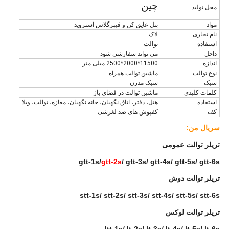
چین
محل تولید
مواد
پنل عایق کن و فیبرگلاس استروید
نام تجاری
لاک
استفاده
توالت
داخل
می تواند سفارشی شود
اندازه
11500*2000*2500 میلی متر
نوع توالت
ماشین توالت همراه
سبک
سبک مدرن
کلمات کلیدی
ماشین توالت در فضای باز
استفاده
هتل، دفتر، اتاق نگهبان، خانه نگهبان، مغازه، توالت، ویلا
کف
کفپوش های ضد لغزشی
سریال من:
تریلر توالت عمومی
gtt-1s/
gtt-2s
/ gtt-3s/ gtt-4s/ gtt-5s/ gtt-6s
تریلر توالت دوش
stt-1s/ stt-2s/ stt-3s/ stt-4s/ stt-5s/ stt-6s
تریلر توالت لوکس