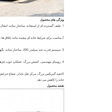
ویژگی های محصول
1. طیف گسترده ای از استفاده، ساختار ساده، انتقال پایدار، کار صرفه جویی در کار، آسان برای تحقق کنترل خودکار
2 مناسب برای شرایط جاده ای پیچیده مانند باتلاق ها، سواحل رودخانه، بیابان ها، میدان های برنج، جنگل های بارانی، کوه ها و برف
3. سیستم قدرت چند سیلندر 490، ساختار ساده، نگهداری آسان، مصرف سوخت کم، هزینه نگهداری کم
4. زومبای مهندسی، کشش بزرگ، عملکرد خوب چڑھایی، ظرفیت حمل قوی
5جعبه گیربکس بزرگ، مرکز ثقل پایدار، شعاع چرخش
جاده را کاهش می دهد.
نقشه محصول