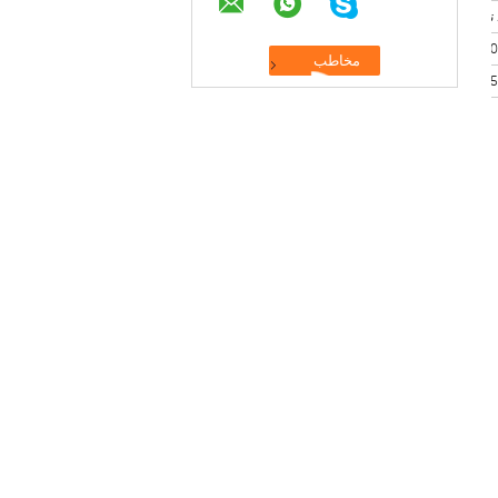
ترمز پارکینگ
40 سانتي متر
35 سانتي متر