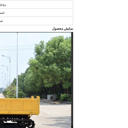
روش 
عمق
عم
نمایش محصول