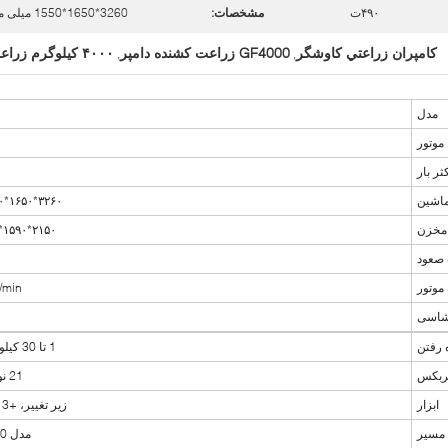
۴۹۰ت
مشخصات:
3260*1650*1550 میلی متر
کامپران زراعتي کاوشگر
GF4000 زراعت کشنده دامپر
۴۰۰۰ کیلوگرم زراعت
,
,
مدل
موتور
ثر بار
ماشین
۳۲۶۰*۱۶۵۰*۱۵۵۰ میلی متر
 مخزن
۲۱۵۰*۱۵۹۰*۵۰۰ میلی متر
 صعود
موتور
/min
 شاسی
رفتن
1 تا 30 کیلومتر در ساعت
ربکس
21 نوع تقویت شده
ابزار
زیر تغییر، +3 جلو، +1 عقب
مسیر
مدل 400*90wh*62