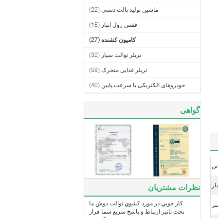
ماشين توليد پالت دستي
(22)
قفس رول انبار
(15)
کامیون کشنده
(27)
تریلر توالت سیار
(32)
تریلر غذایی متحرک
(59)
خودروهای الکتریکی با سرعت پایین
(40)
گواهی
نظرات مشتریان
کار خوبي در مورد کشوي توالت دوش ما
تحت تاثير ارتباط و پاسخ سريع شما قرار