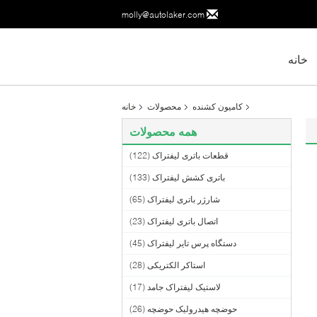
molly@autolaker.com
خانه
کامیون کشنده
محصولات
خانه
همه محصولات
قطعات باتری لیفتراک
(122)
باتری کشش لیفتراک
(133)
شارژر باتری لیفتراک
(65)
اتصال باتری لیفتراک
(23)
دستگاه پرس تایر لیفتراک
(45)
استاکر الکتریکی
(28)
لاستیک لیفتراک جامد
(17)
حوضچه هیدرولیک حوضچه
(26)