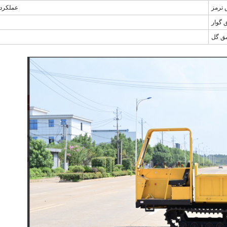
ترمز
عملکرد 
 گوار
ق گل