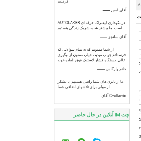
گرفتيم
—— آقاي ليس
AUTOLAKER در نگهداری لیفتراک حرفه ای
است. ما بیشتر شبیه شریک زندگی هستیم.
GF4000
—— آقای سانچز
490T
از شما ممنونم که به تمام سوالاتی که
۴۰۰۰ کیلوگرم
فرستادم جواب میدید، خیلی ممنون از پیگیری
عالی. دستگاه فشار لاستیک فوق العاده خوبه
—— خانم وارگاس
40 درجه
ما از باتری های شما راضی هستیم. با تشکر
از مولی برای تلاشهای اضافی شما.
37kW/2200r
—— آقای Cvetkovic
۷۰۰ میلی متر
چت IM آنلاین در حال حاضر