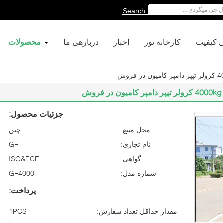
Search
ل کیفیت
کارخانه تور
اخبار
دربارهی ما
محصولات
جزئیات محصول:
محل منبع:
چین
نام تجاری:
GF
گواهی:
ISO&ECE
شماره مدل:
GF4000
پرداخت:
مقدار حداقل تعداد سفارش:
1PCS