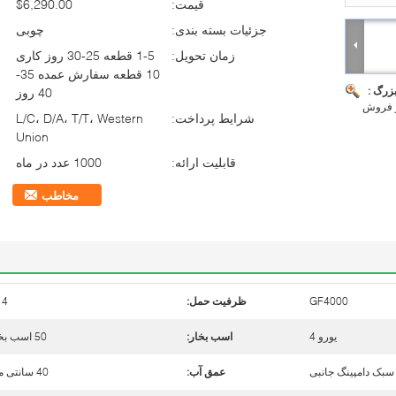
قیمت:
$6,290.00
جزئیات بسته بندی:
چوبی
زمان تحویل:
1-5 قطعه 25-30 روز کاری
10 قطعه سفارش عمده 35-
بزرگ :
40 روز
شرایط پرداخت:
L/C، D/A، T/T، Western
Union
قابلیت ارائه:
1000 عدد در ماه
مخاطب
GF4000
ظرفیت حمل:
4 تن
یورو 4
اسب بخار:
50 اسب بخار
سبک دامپینگ جانبی
عمق آب:
40 سانتی متر