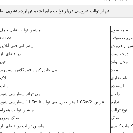
تریلر توالت عروسی
تریلر توالت جابجا شده
تریلر دستشویی نقل
,
,
نام محصول
ماشین توالت قابل حمل
ری محصولات
GTT-5S
س از فروش
پشتیبانی فنی آنلاین
درخواست
در فضای باز
محل تولید
چین
مواد
پنل عایق کن و فیبرگلاس استروید
نام تجاری
لاک
استفاده
توالت
داخل
می تواند سفارشی شود
اندازه
عرض: 1.65m/2 متر، طول می تواند تا 11.5m سفارشی شود
نوع توالت
ماشین توالت همراه
سبک
سبک مدرن
کلمات کلیدی
ماشین توالت در فضای باز