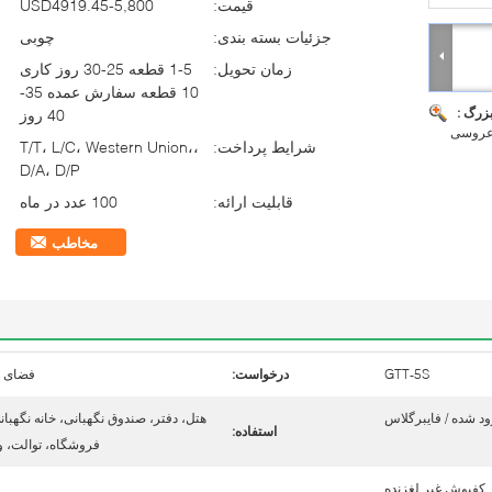
قیمت:
USD4919.45-5,800
جزئیات بسته بندی:
چوبی
زمان تحویل:
1-5 قطعه 25-30 روز کاری
10 قطعه سفارش عمده 35-
بزرگ :
40 روز
 عروسی
شرایط پرداخت:
T/T، L/C، Western Union،،
D/A، D/P
قابلیت ارائه:
100 عدد در ماه
مخاطب
GTT-5S
درخواست:
فضای ب
ود شده / فایبرگلاس
هتل، دفتر، صندوق نگهبانی، خانه نگهبان
استفاده:
فروشگاه، توالت، وی
کفپوش غیر لغزنده