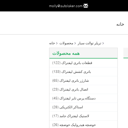
molly@autolaker.com
خانه
تریلر توالت سیار
محصولات
خانه
همه محصولات
قطعات باتری لیفتراک
(122)
باتری کشش لیفتراک
(133)
شارژر باتری لیفتراک
(65)
اتصال باتری لیفتراک
(23)
دستگاه پرس تایر لیفتراک
(45)
استاکر الکتریکی
(28)
لاستیک لیفتراک جامد
(17)
حوضچه هیدرولیک حوضچه
(26)