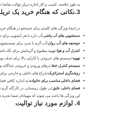
به طور خلاصه، کسب و کار اجاره تریلر توالت تقاضا ثا
3.
نکاتی که هنگام خرید یک تریلر
در اینجا ویژگی های کلیدی برای جستجو در هنگام خرید 
دستشویی های آب پاشی:
آب تازه با هر آبشویی برای 
حوضچه های آب روان:
آب گرم یا سرد برای شستشوی 
کنترل آب و هوا:
تهویه مطبوع و گرمایش برای نگه داشت
تهویه:
سیستم های خروجی با کارایی بالا برای حذف بوی
سیستم کنترل خط:
درهای ورودی و خروجی جداگانه و
روشنگری استراتژیک:
چراغ های داخلی و خارجی برای
فضای داخلی مناسب برای خانواده:
به اندازه کافي فضا
فضای داخلی عایق:
در طول زمستان، در کارگاه گرم نگ
این ویژگی ها باعث می شوند که مهمانان شما تجربه ی 
4. لوازم مورد نياز تواليت