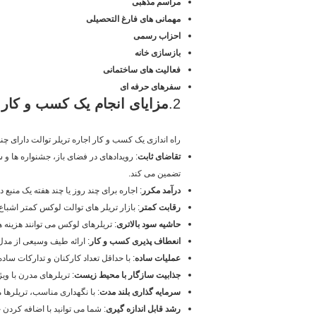
مراسم مذهبی
مهمانی های فارغ التحصیلی
احزاب رسمی
بازسازی خانه
فعالیت های ساختمانی
سفرهای حرفه ای
2.
مزایای انجام یک کسب و کار ا
راه اندازی یک کسب و کار اجاره تریلر توالت دارای چ
تقاضای ثابت
: رویدادهای در فضای باز، جشنواره ها و 
تضمین می کند.
درآمد مکرر
: اجاره برای چند روز یا چند هفته یک منبع 
رقابت کمتر
: بازار تریلر های توالت لوکس کمتر اشبا
حاشیه سود بالاتری
: تریلرهای لوکس می توانند هزینه ه
انعطاف پذیری کسب و کار
: ارائه طیف وسیعی از مدل 
عملیات ساده
: با حداقل تعداد کارکنان و تدارکات سا
جذابیت سازگار با محیط زیست
: تریلرهای مدرن با و
سرمایه گذاری بلند مدت
: با نگهداری مناسب، تریلرها م
رشد قابل اندازه گیری
: شما می توانید با اضافه کردن