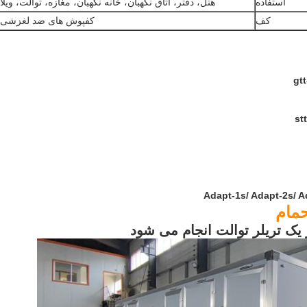
استفاده
هتل، دفتر، اتاق نگهبان، خانه نگهبان، مغازه، توالت، ویلا
کف
کفپوش های ضد لغزشی
gtt
stt
Adapt-1s/ Adapt-2s/ A
مام
ز یک تریلر توالت انجام می شود