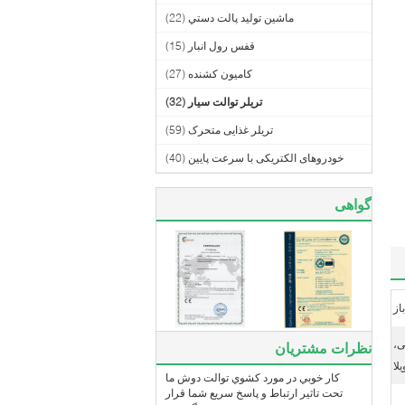
ماشين توليد پالت دستي
(22)
قفس رول انبار
(15)
کامیون کشنده
(27)
تریلر توالت سیار
(32)
تریلر غذایی متحرک
(59)
خودروهای الکتریکی با سرعت پایین
(40)
گواهی
از
ی،
نظرات مشتریان
لا
کار خوبي در مورد کشوي توالت دوش ما
تحت تاثير ارتباط و پاسخ سريع شما قرار