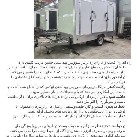
راه اندازی کسب و کار اجاره تریلر سرویس بهداشتی چندین مزیت کلیدی دارد:
تقاضای ثابت
: رویدادهای خارج از منزل، جشنواره ها، و سایت های ساخت و ساز
نیاز به راه حل های دستشویی باکیفیت دارند که تقاضای ثابت را تضمین می کند.
درآمد دوره ای
: اجاره به مدت چند روز یا چند هفته جریان درآمد قابل اعتمادی را
فراهم می کند.
رقابت کمتر
: جایگاه تریلرهای سرویس بهداشتی لوکس کمتر اشباع شده است و
به شما این امکان را می دهد که با پیشنهادات ممتاز متمایز شوید.
حاشیه سود بالاتر
: تریلرهای لوکس می توانند هزینه های بالاتری برای اجاره داشته
باشند و سودآوری را افزایش دهند.
انعطاف پذیری کسب و کار
: طیف وسیعی از مدل ها از تریلرهای معمولی تا
لوکس را برای پاسخگویی به بازارها و بودجه های مختلف ارائه دهید.
عملیات ساده
: با حداقل کارکنان و تدارکات ساده، مدیریت کسب و کار آسان
است.
درخواست تجدید نظر سازگار با محیط زیست
: تریلرهای مدرن با ویژگی های
صرفه جویی در مصرف انرژی، مشتریان آگاه از محیط زیست را جذب می کنند.
سرمایه گذاری بلند مدت
: با نگهداری مناسب، تریلرها می‌توانند سال‌ها دوام بیاورند