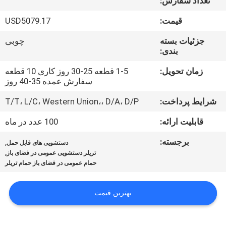
تعداد سفارش:
کیفیت
قیمت:
USD5079.17
تماس
جزئیات بسته
چوبی
بندی:
با
ما
زمان تحویل:
1-5 قطعه 25-30 روز کاری 10 قطعه
سفارش عمده 35-40 روز
شرایط پرداخت:
T/T، L/C، Western Union،، D/A، D/P
اخبار
قابلیت ارائه:
100 عدد در ماه
نقشه
برجسته:
,
دستشویی های قابل حمل
,
سایت
تریلر دستشویی عمومی در فضای باز
حمام عمومی در فضای باز حمام تریلر
حریم
بهترین قیمت
خصوصی