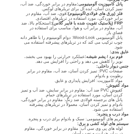
پانل کامپوزیت آلومینیومی:
مقاوم در برابر خوردگی، ضد آب،
تمیز کردن آسان، ایده آل برای تریلرهای لوکس.
فلز (ورق های فولادی/آلومینیوم):
قوی، ضد آب، مقاوم در
برابر خوردگی، مورد استفاده در تریلرهای اقتصادی.
FRP (پلاستیک تقویت شده با فایبر گلاس):
استحکام بالا، ضد
آب، مقاوم در برابر آب و هوا، مناسب برای استفاده در
فضای باز.
پانل آلومینیومی Wood-Look: دوام آلومینیوم را با ظاهر دانه
چوب ترکیب می کند که در تریلرهای پیشرفته استفاده می
شود.
عایق بندی:
فوم برد / پشم شیشه:
عملکرد حرارتی را بهبود می بخشد،
نویز را کاهش می دهد و راحتی را افزایش می دهد.
جنس دیوار داخلی:
صفحات PVC: تمیز کردن آسان، ضد آب، مقاوم در برابر
رطوبت و بادوام.
مواد کامپوزیت: افزایش پایداری و عایق.
مواد کفپوش:
کفپوش PVC ضد آب: مقاوم در برابر سایش، ضد آب و تمیز
کردن آسان، مورد استفاده در تریلرهای حمام.
پانل های برجسته فولادی ضد زنگ: مقاوم در برابر خوردگی،
بادوام و تمیز کردن آسان، معمولاً در تریلرهای پیشرفته
استفاده می شود.
مواد درب و پنجره:
فریم های آلومینیومی: سبک و بادوام برای درب و پنجره.
سیستم های لوله کشی و برق:
لوله های پی وی سی آب: مقاوم در برابر خوردگی، مقاوم
در برابر حرارت و نصب آسان.