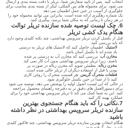
انتخاب کنید. پس از تایید سفارش شما، تریلر با دقت بسته بندی و ارسال
می شود. برای محموله های بین المللی، لیکر از بسته بندی مناسب برای
جلوگیری از آسیب در حین حمل اطمینان می دهد.
یک شماره رهگیری ارائه شده است، بنابراین می توانید محموله خود را
در هر زمان تا زمانی که به مکان شما برسد، پیگیری کنید.
6. چک لیست توصیه شده سازنده تریلر توالت
هنگام یدک کشی تریلر
قبل از بکسل کردن تریلر سرویس بهداشتی، چند نکته کلیدی وجود دارد
که باید بررسی کنید:
لاستیک
: اطمینان حاصل کنید که لاستیک های تریلر به درستی
باد شده اند تا بکسل آسان باشد.
مخازن آب
: بررسی کنید که مخازن آب به درستی پر شده
باشند، زیرا تریلر سرویس بهداشتی بدون آب کار نمی کند.
مخزن زباله
: مطمئن شوید که مخزن زباله در صورت پر
بودن یا قبل از استفاده دیگران از تریلر خالی شده است.
قطعات متحرک گریس
: هر قسمت متحرک را روغن کاری
کنید تا از صدا در حین بکسل جلوگیری شود.
در حالی که این لیست اصول اولیه را پوشش می دهد، توصیه می شود
برای دستورالعمل های دقیق تر به دفترچه راهنمای محصول مراجعه
کنید. این به شما کمک می کند تا تریلر سرویس بهداشتی خود را برای
عملکرد بهینه کار کنید.
7.
نکاتی را که باید هنگام جستجوی بهترین
سازنده تریلر سرویس بهداشتی در نظر داشته
باشید
هنگام انتخاب بهترین سازنده تریلر سرویس بهداشتی، چند فاکتور کلیدی
باید در نظر گرفته شود: