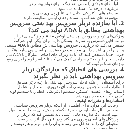
لوله های فولادی یا مسی ضد زنگ: برای دوام بیشتر در
تریلرهای درجه یک استفاده می شود.
سیستم های الکتریکی: کابل های عایق پی وی سی و
مجموعه های ضد آب با استانداردهای ایمنی مطابقت دارند.
3. آیا سازنده تریلر سرویس بهداشتی سرویس
بهداشتی مطابق با ADA تولید می کند؟
ویژگی‌های تریلر سرویس بهداشتی لوکس ADA و ویژگی‌های تریلر
توالت قابل دسترس به سازنده بستگی دارد. برای لیکر، این شرکت
تضمین می‌کند که تریلرهای سرویس بهداشتی‌اش مطابق با ADA هستند،
و آنها را برای افراد دارای معلولیت در دسترس و آسان می‌سازد. هنگام
خرید، حتماً مشخص کنید که آیا به ویژگی‌های اضافی سازگار با ADA نیاز
دارید یا خیر. این به تیم طراحی کمک می کند تا عناصر لازم را برای رفع
نیازهای شما ترکیب کند.
4. بررسی های انطباق که سازندگان تریلر
سرویس بهداشتی باید در نظر بگیرند
برای اطمینان از اینکه تریلر سرویس بهداشتی با رتبه برتر مطابق
انتظارات است، چندین بررسی انطباق ضروری است. اینها شامل
استانداردهای کیفیت، عملکرد سیستم الکتریکی، انطباق با سیستم لوله
کشی و کیفیت مواد می باشد.
استانداردها و مقررات کیفیت:
رعایت این موارد برای اطمینان از اینکه تریلر سرویس بهداشتی
مطابق با الزامات ایمنی مصرف کننده و محیط زیست است، بسیار
مهم است. یک سازنده قابل اعتماد باید تضمین کند که تریلر از
پروتکل های ایمنی پیروی می کند و در عین حال اثرات زیست
محیطی آن را به حداقل می رساند و آن را هم موثر و هم دوستدار
محیط زیست می کند.