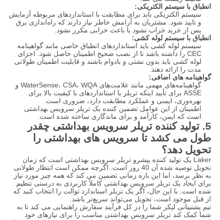
انطباق با سیستم الکتریکی:
سیستم الکتریکی باید برای مطابقت با استانداردهای مربوطه آزمایش
و تایید شود. مشتریان به آرامش خاطر نیاز دارند که راه‌اندازی برق
پس از خرید خراب نشود یا باعث خرابی مکرر نشود.
انطباق با سیستم لوله کشی:
سیستم لوله کشی باید استانداردهای انطباق خاصی مانند گواهینامه
CEC را داشته باشد تا از نصب صحیح اطمینان حاصل شود. اجزای
لوله کشی باید بدون نشتی و بادوام باشند و قابلیت اطمینان طولانی
مدت را ارائه دهند.
گواهینامه های اضافی:
گواهینامه‌های مهمی مانند علامت‌های WaterSense، CSA، WQA و
ASSE برای تأیید اینکه تریلر با استانداردهای با کیفیت بالا برای
بهره‌وری، ایمنی و عملکرد مطابقت دارد، ضروری است.
اطمینان از این عوامل تضمین کننده یک تریلر سرویس بهداشتی
است که ایمن، کارآمد و برای ماندگاری ساخته شده است.
5. تولید کننده تریلر سرویس بهداشتی چقدر
طول می کشد تا سرویس های بهداشتی را
تحویل دهد؟
Laker یک تولید کننده پیشرو تریلر سرویس بهداشتی است که زمان
تحویل توصیه شده آن 40 روز است. اگرچه ممکن است انتظار طولانی
به نظر برسد، اما این بازه زمانی تضمین می کند که همه چیز مورد نیاز
برای ایجاد یک تریلر سرویس بهداشتی کاملاً کاربردی به درستی تنظیم
شده است. با این حال، اگر یک تریلر استاندارد توالت را انتخاب کنید که
از قبل موجود است، تحویل می‌تواند سریع‌تر باشد.
تیم پشتیبانی لیکر شما را در کل فرآیند سفارش راهنمایی می کند تا به
شما کمک کند تریلر سرویس بهداشتی مناسب را برای نیازهای خود