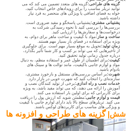
گزینه های طراحی:
گزینه های متعدد تضمین می کند که می
توانید تریلر مناسب را برای رویدادهای خاص انتخاب کنید،
خواه به فضای اضافی یا ویژگی های منحصر به فرد نیاز
داشته باشید.
پشتیبانی مشتری:
پشتیبانی پاسخگو و مفید ضروری است.
بررسی‌ها را بررسی کنید تا نحوه رسیدگی شرکت به
درخواست‌ها و سفارش‌ها را ارزیابی کنید.
ساخت و ساز:
مواد با کیفیت و ساخت ماهر برای دوام، به
ویژه برای استفاده در فضای باز بسیار مهم هستند.
زمان تولید:
تحویل به موقع بسیار مهم است. برای جلوگیری
از تأخیرهایی که می تواند بر کسب و کار شما تأثیر بگذارد،
درباره جدول زمانی تولید تحقیق کنید.
کیفیت:
برای اطمینان از طول عمر و استفاده منظم، به دنبال
مواد و لوازم جانبی باکیفیت، مانند توالت ها و سینک های
بادوام باشید.
شهرت:
بر اساس بررسی‌های مستقل و بازخورد مشتری،
سازنده‌ای را انتخاب کنید که شهرت خوبی در بازار دارد.
خدمات نصب و راه اندازی:
برخی از تولید کنندگان نصب و
آموزش را ارائه می دهند، که می تواند مفید باشد، به ویژه
برای کاربرانی که برای اولین بار استفاده می کنند.
قیمت و لوازم جانبی:
مطمئن شوید که ارزش پول را دریافت
می کنید. تریلرهای سطح بالا باید دارای لوازم جانبی با کیفیت
و ویژگی های مناسب برای کاربردهای لوکس باشند.
گزینه های طراحی و افزونه ها
شش|