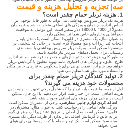
تجزیه و تحلیل هزینه و قیمت
سه|
1. هزینه تریلر حمام چقدر است؟
هزینه یک تریلر سرویس بهداشتی می تواند به طور قابل توجهی بر
اساس اندازه، چیدمان و ویژگی های اضافی متفاوت باشد و قیمت آن
معمولاً از 4000 تا 18000 دلار متغیر است. این عوامل به موقعیت
جغرافیایی و نیازهای خاص شما نیز بستگی دارد.
به عنوان مثال، یک مشتری در فلوریدا ممکن است یک مدل پایه را
انتخاب کند زیرا آب و هوا معمولاً گرم است، در حالی که شخصی در
مینه‌سوتا ممکن است به یک تریلر سرویس بهداشتی با بسته‌بندی
زمستانی برای تحمل دماهای سردتر نیاز داشته باشد.
به طور کلی، هزینه تحت تأثیر نیازهای منحصر به فرد شما، مانند اندازه،
طرح، عایق، و ویژگی های اختیاری مانند تهویه مطبوع یا گرمایش تریلر
خواهد بود. بنابراین، قیمت نهایی برای پاسخگویی به نیازهای خاص مکان
و استفاده مورد نظر شما تنظیم می شود.
2. تولید کنندگان تریلر حمام چقدر برای
محصولات خود هزینه می گیرند؟
اول از همه، ما قیمت پایه تریلر را که شامل برخی تجهیزات اولیه بدون
هزینه اضافی است، در اختیار شما قرار می دهیم. با این حال، ممکن
است در برخی موارد هزینه های اضافی وجود داشته باشد:
اضافه کردن لوازم جانبی سفارشی:
برخی از مشتریان ممکن است
ویژگی های اضافی را درخواست کنند. به عنوان مثال، مشتریان در
فلوریدا ممکن است مدل اصلی را ترجیح دهند زیرا آب و هوای گرم
تر به عایق یا گرمایش اضافی نیاز ندارد. از طرف دیگر، یک مشتری
مینه سوتا ممکن است یک تریلر حمام با کیت زمستانی برای هوای
سرد بخواهد.