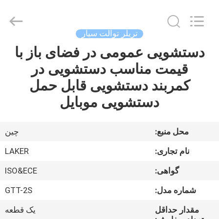
2026
LAKER
AUTOPARTS
CO.,LIMITED.
All
تریلر توالت سیار
Rights
Reserved.
دستشویی عمومی در فضای باز با
خانه
قیمت مناسب دستشویی در
محصولات
کمربند دستشویی قابل حمل
دستشویی موبایل
دربارهی
ما
محل منبع:
چین
نام تجاری:
LAKER
کارخانه
گواهی:
ISO&ECE
تور
شماره مدل:
GTT-2S
کنترل
مقدار حداقل
یک قطعه