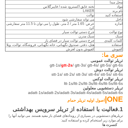
محل مبدا
مواد
تخته عایق اکسترود شده / فایبرگلاس
نام برند
LAKER
استفاده کنید
توالت
داخل
می تواند سفارشی شود
اندازه
عرض: 1.65 متر / 2 متر، طول را می توان تا 11.5 متر سفارشی
کرد
نوع توالت
چرخ دستی توالت سیار
سبک
سبک مدرن
کلمات کلیدی
چرخ دستی توالت سیار در فضای باز
استفاده
هتل، دفتر، صندوق نگهبانی، خانه نگهبانی، فروشگاه، توالت، ویلا
کفپوش
کفپوش بدون لغزش
سری ما:
تریلر توالت عمومی
gtt-1s/
gtt-2s
/ gtt-3s/ gtt-4s/ gtt-5s/ gtt-6s
تریلر توالت دوش
stt-1s/ stt-2s/ stt-3s/ stt-4s/ stt-5s/ stt-6s
تریلر توالت لوکس
ltt-1s/ltt-2s/ltt-3s/ltt-4s/ltt-5s/ltt-6s
تریلر دستشویی معلولین
adatt-1s/adatt-2s/adatt-3s/adatt-4s/adatt-5s/adatt-6s
ONE|
اصول اولیه تریلر حمام
1.
فعالیت با استفاده از تریلر سرویس بهداشتی
تریلرهای دستشویی در بسیاری از رویدادهای فضای باز مفید هستند. می توانید آنها را
برای موارد زیر استخدام کرده و استفاده کنید:
کنسرت ها