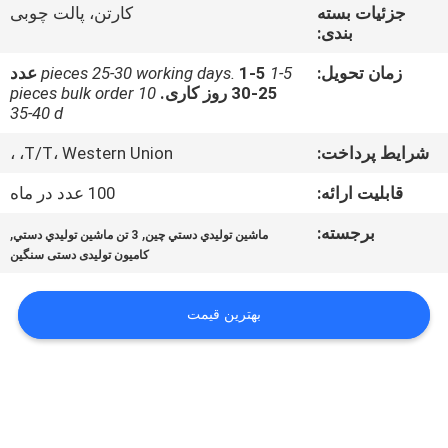
کیفیت
جزئیات بسته
کارتن، پالت چوبی
بندی:
تماس
زمان تحویل:
1-5 pieces 25-30 working days.
1-5 عدد
25-30 روز کاری.
10 pieces bulk order
با
35-40 d
ما
شرایط پرداخت:
T/T، Western Union، ،
قابلیت ارائه:
100 عدد در ماه
اخبار
برجسته:
,
,
ماشين توليدي دستي چين
3 تن ماشين توليدي دستي
کامیون تولیدی دستی سنگین
نقشه
سایت
بهترین قیمت
حریم
خصوصی