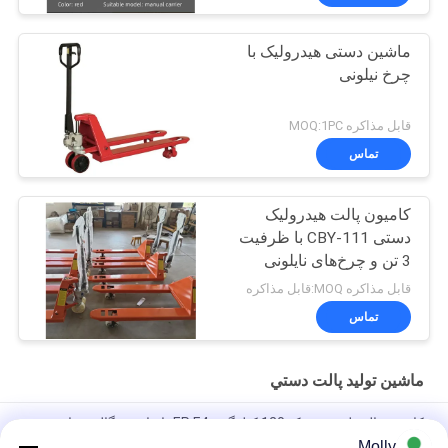
ماشین دستی هیدرولیک با
چرخ نیلونی
قابل مذاکره MOQ:1PC
تماس
کامیون پالت هیدرولیک
دستی CBY-111 با ظرفیت
3 تن و چرخ‌های نایلونی
قابل مذاکره MOQ:قابل مذاکره
تماس
ماشين توليد پالت دستي
کامیون پالت لیتیوم سبک 120 کیلوگرم EP F4، اندازه چنگال سفارشی
برای تجارت الکترونیک
Molly