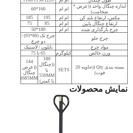
طول چنگال
ام ام
اندازه چنگال واحد ((عرض *
ام ام
160*60
ضخامت)
185
195
مکس، ارتفاع بلند کن
ام ام
75
85
ارتفاع چنگال پایین
ام ام
180*50
چرخ بارگذاری شده
ام ام
چرخ تک (80*93) /
چرخ جلو
دو چرخ
مواد چرخ
نایلون / لاستیک
وزن خالص
کیلوگرم
65 تا 75
180
144
((چنگال
بسته بندی Qty ((حاویه 20
((عرض
SETS
با
فوت)
چنگال
550MM
685MM)
یا کمتر)
نمایش محصولات