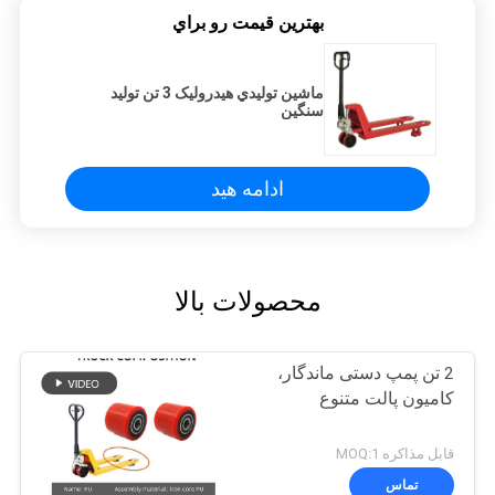
بهترين قيمت رو براي
ماشين توليدي هيدروليک 3 تن توليد
سنگين
ادامه هید
محصولات بالا
2 تن پمپ دستی ماندگار،
کامیون پالت متنوع
قابل مذاکره MOQ:1
تماس