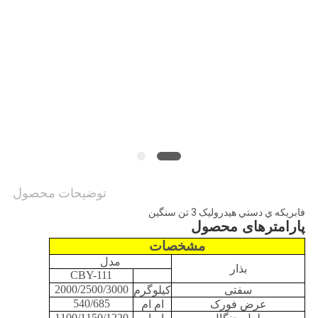
توضیحات محصول
فابريکه ي دستي هيدروليک 3 تن سنگين
پارامترهای محصول
مشخصات
مدل
بذار
CBY-111
2000/2500/3000
سفتی
کیلوگرم
540/685
عرض فورک
ام ام
1100/1150/1220