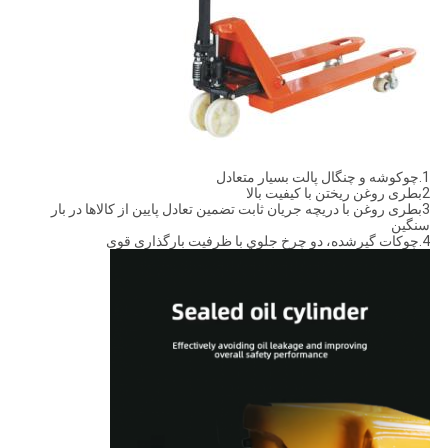
1.چوکوشه و چنگال پالت بسیار متعادل
2بطری روغن ریختن با کیفیت بالا
3بطری روغن با دریچه جریان ثابت تضمین تعادل پایین از کالاها در بار
سنگین
4.چوکات گيرشده، دو چرخ جلوي با ظرفیت بارگذاری قوی