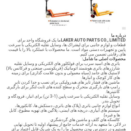
درباره ما
LAKER AUTO PARTS CO., LIMITED
ما یک فروشگاه واحد برای
قطعات و لوازم جانبی برای لیفتراک ها، وسایل نقلیه الکتریکی با سرعت
پایین و تجهیزات دستی مواد است. ما محصولات با عملکرد بالا را با قیمت
های رقابتی تضمین می کنیم.
محصولات اصلی ما شامل:
باتری های اسید سرب برای فولکلور های الکتریکی و وسایل نقلیه
شارژرهای باتری هوشمند اتوماتیک (فریکونسی صنعتی و فرکانس بالا)
لاستیک های جامد (سیاه معمولی و بدون علامت گذاری) برای زمینه
های کار کوچک و انبارها.
ماشین های فشار تایر های هیدرولیکی برای نصب و جدا کردن تایر
رامپ های بارگیری متحرک و سطح کننده های ثابت لنگر برای بارگیری
کانتینرها.
وسایل نقلیه الکتریکی با سرعت پایین (1-3 تن) برای انبار، فرودگاه و
تحویل بندر.
انواع لوازم جانبی باتری (پلاک های باتری، دستکش ها، کانکتورها،
سیستم های آبیاری، دریچه های ایمنی، پلاگین های تهویه مطبوع، کابل
ها و غیره).
کالسکه هاي گلف و ماشين هاي گردشگري
در لاکر، ما متعهد به ارائه خدمات جامع از پیشنهاد اولیه تا تحویل نهایی
هستیم.و در دسترس بودن محصول ما را به یک شریک قابل اعتماد برای