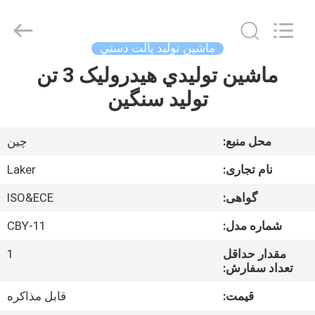
2026
LAKER
AUTOPARTS
CO.,LIMITED.
All
ماشين توليد پالت دستي
Rights
Reserved.
ماشين توليدي هيدروليک 3 تن
خانه
توليد سنگين
محصولات
محل منبع:
چین
دربارهی
نام تجاری:
Laker
ما
گواهی:
ISO&ECE
شماره مدل:
CBY-11
کارخانه
تور
مقدار حداقل
1
تعداد سفارش:
قیمت:
قابل مذاکره
کنترل