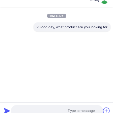
جیک پالت های هیدرولیک CBY-11 برای انبار
11:26 AM
CBY-5N 5 تن سنگین وظیفه دستی پالت کامیون با ظرفیت 5000KG و
چرخ های نیلونی ساخته شده از فولاد قدرت بالا
Good day, what product are you looking for?
دسته بندی های محبوب
همه
باتری کشش لیفتراک
قطعات باتری لیفتراک
اتصال باتری لیفتراک
شارژر باتری لیفتراک
دستگاه پرس تایر 
استاکر الکتریکی
لیفتراک
حوضچه هیدرولیک 
لاستیک لیفتراک جامد
حوضچه
درخواست نقل قول