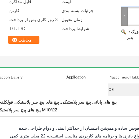
قیمت:
قابل مذاکره
جزئیات بسته بندی:
کارتن
زمان تحویل:
3 روز کاری پس از پرداخت
شرایط پرداخت:
T/T، L/C
بزرگ :
پذیر
مخاطب
action Battery
Application:
Plastic head,Rub
CE
پیچ های پایانی پیچ سر پلاستیکی
پیچ های پیچ سر پلاستیکی فولکلف
,
M10*22 پیچ های پیچ سر پلاستیکی
تعویض ساده و همچنین اطمینان از حداکثر ایمنی و دوام طراحی شده
است.سطح عایق آن برای استفاده در تمام انواع باتری ها و برنامه های کاربردی مناسب استنسخه 22 میلی متری کمی