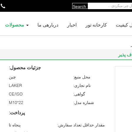
Search
ل کیفیت
کارخانه تور
اخبار
دربارهی ما
محصولات
ف پذیر
جزئیات محصول:
محل منبع:
چین
نام تجاری:
LAKER
گواهی:
CE/ISO
شماره مدل:
M10*22
پرداخت:
مقدار حداقل تعداد سفارش:
پنجاه تا