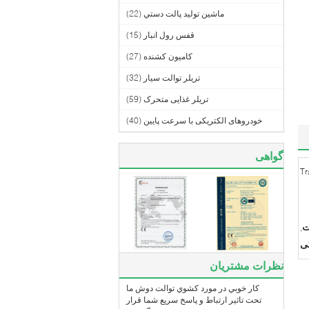
ماشين توليد پالت دستي
(22)
قفس رول انبار
(15)
کامیون کشنده
(27)
تریلر توالت سیار
(32)
تریلر غذایی متحرک
(59)
خودروهای الکتریکی با سرعت پایین
(40)
گواهی
Tr
ت
,
نظرات مشتریان
کار خوبي در مورد کشوي توالت دوش ما
تحت تاثير ارتباط و پاسخ سريع شما قرار