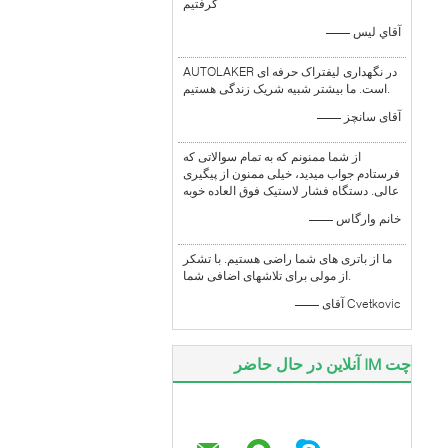
گرفتيم
—— آقاي ليس
AUTOLAKER در نگهداری لیفتراک حرفه ای
است. ما بیشتر شبیه شریک زندگی هستیم.
—— آقای سانچز
از شما ممنونم که به تمام سوالاتی که
فرستادم جواب میدید، خیلی ممنون از پیگیری
عالی. دستگاه فشار لاستیک فوق العاده خوبه
—— خانم وارگاس
ما از باتری های شما راضی هستیم. با تشکر
از مولی برای تلاشهای اضافی شما.
—— آقای Cvetkovic
چت IM آنلاین در حال حاضر