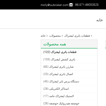
86-571-88053525
molly@autolaker.com
خانه
قطعات باتری لیفتراک
محصولات
خانه
همه محصولات
قطعات باتری لیفتراک
(122)
باتری کشش لیفتراک
(133)
شارژر باتری لیفتراک
(65)
اتصال باتری لیفتراک
(23)
دستگاه پرس تایر لیفتراک
(45)
استاکر الکتریکی
(28)
لاستیک لیفتراک جامد
(17)
حوضچه هیدرولیک حوضچه
(26)