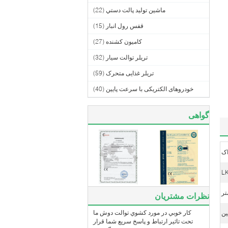
ماشين توليد پالت دستي
(22)
قفس رول انبار
(15)
کامیون کشنده
(27)
تریلر توالت سیار
(32)
تریلر غذایی متحرک
(59)
خودروهای الکتریکی با سرعت پایین
(40)
گواهی
اک
L
نظرات مشتریان
کار خوبي در مورد کشوي توالت دوش ما
ن
تحت تاثير ارتباط و پاسخ سريع شما قرار