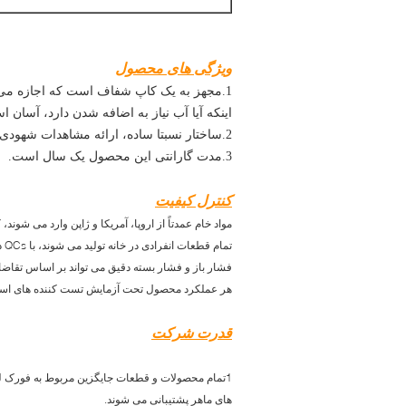
ویژگی های محصول
1.
مجهز به یک کاپ شفاف است که اجازه می ده
اینکه آیا آب نیاز به اضافه شدن دارد، آسان ا
2.
ساختار نسبتا ساده، ارائه مشاهدات شهودی.
3.
مدت گارانتی این محصول یک سال است.
کنترل کیفیت
مواد خام عمدتاً از اروپا، آمریکا و ژاپن وارد می شو
تمام قطعات انفرادی در خانه تولید می شوند، با QCs دقیق بازرسی که محصولات عالی قبل و بعد از مونتاژ را فراهم می کند.
فشار باز و فشار بسته دقیق می تواند بر اساس تقاضا
هر عملکرد محصول تحت آزمایش تست کننده های استان
قدرت شرکت
1تمام محصولات و قطعات جایگزین مربوط به فورک لی
های ماهر پشتیبانی می شوند.