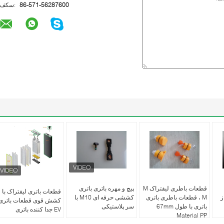
86-571-56287600
فکس:
قطعات باطری لیفتراک M
پیچ و مهره باتری باتری
قطعات باتری لیفتراک با
ز
M ، قطعات باطری باتری
کششی حرفه ای M10 با
کشش قوی قطعات باتری
باتری با طول 67mm
سر پلاستیکی
EV جدا کننده باتری
Material PP