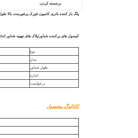
برجسته کردن:
پلگ باز کننده باتری کامیون فورک پرفورمنت بالا طول شن
کپسول های پرکننده شناور/پلاک های تهویه شناور اندازه
نوع
مدل
طول شناور
اندازه
درخواست
کاتالوگ محصول