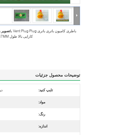
باطری کامیون باتری باتری Vent Plug Plug با
تصویر 
کارایی بالا طول 67MM شناور
توضیحات محصول جزئیات
تایپ کنید:
دو
مواد:
رنگ:
اندازه: