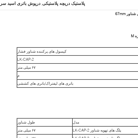
پلاستیک دریچه پلاستیکی
درپوش باتری اسید سر
,
اور 67mm
 M
کپسول های پرکننده شناور فشار
LK-CAP-2
۶۷ میلی متر
م
باتری های لیفتراک/باتری های کششی
مدل
طول شناور
پلگ های تهویه شناور LK-CAP-2
۶۷ میلی متر