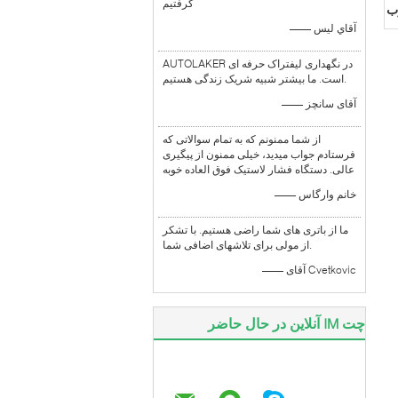
گرفتيم
ب
—— آقاي ليس
AUTOLAKER در نگهداری لیفتراک حرفه ای
است. ما بیشتر شبیه شریک زندگی هستیم.
—— آقای سانچز
از شما ممنونم که به تمام سوالاتی که
فرستادم جواب میدید، خیلی ممنون از پیگیری
عالی. دستگاه فشار لاستیک فوق العاده خوبه
—— خانم وارگاس
ما از باتری های شما راضی هستیم. با تشکر
از مولی برای تلاشهای اضافی شما.
—— آقای Cvetkovic
چت IM آنلاین در حال حاضر