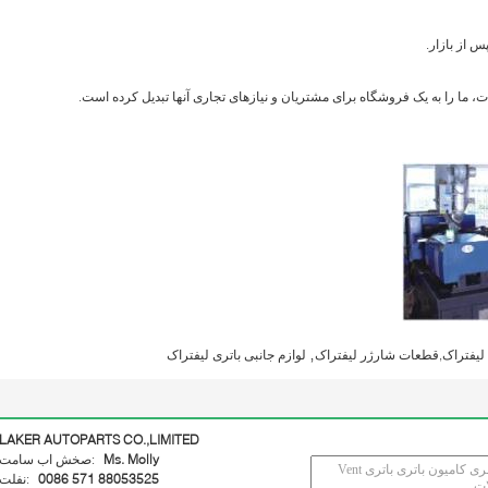
,
ی لیفتراک,قطعات شارژر لیفتراک
لوازم جانبی باتری لیفتراک
LAKER AUTOPARTS CO.,LIMITED
Ms. Molly
تماس با شخص:
0086 571 88053525
تلفن: