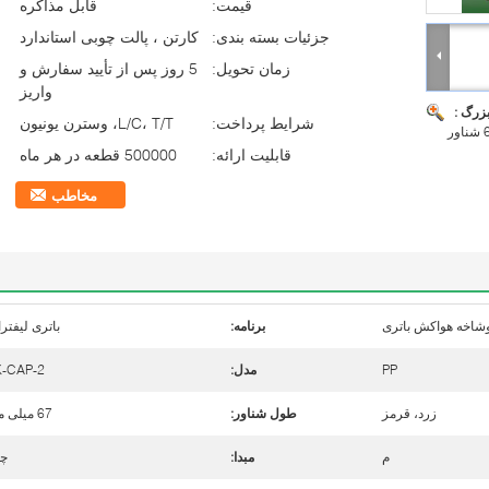
قیمت:
قابل مذاکره
جزئیات بسته بندی:
کارتن ، پالت چوبی استاندارد
زمان تحویل:
5 روز پس از تأیید سفارش و
واریز
بزرگ :
شرایط پرداخت:
L/C، T/T، وسترن یونیون
قابلیت ارائه:
500000 قطعه در هر ماه
مخاطب
شاخه هواکش باتری
برنامه:
باتری لیفتر
PP
مدل:
K-CAP-2
زرد، قرمز
طول شناور:
67 میلی متر
م
مبدا:
چی