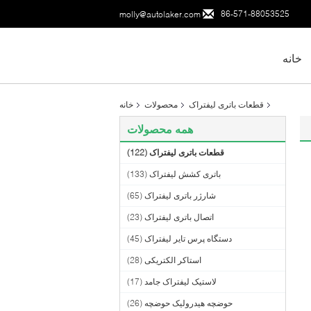
86-571-88053525
molly@autolaker.com
خانه
قطعات باتری لیفتراک
محصولات
خانه
همه محصولات
قطعات باتری لیفتراک
(122)
باتری کشش لیفتراک
(133)
شارژر باتری لیفتراک
(65)
اتصال باتری لیفتراک
(23)
دستگاه پرس تایر لیفتراک
(45)
استاکر الکتریکی
(28)
لاستیک لیفتراک جامد
(17)
حوضچه هیدرولیک حوضچه
(26)