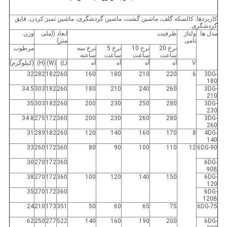
کاربردها: کالسکه گلف، ماشین گشت، ماشین گردشگری، ماشین تمیز کردن، قایق
گردشگری.
مدل ها
ولتاژ
ظرفیت
ابعاد ((ملی
وزن
نامی
متر)
نرخ 20
نرخ 10
نرخ 5
نرخ سه
مرطوب
ساعت
ساعت
ساعت
ساعته
V
آه
آه
آه
آه
(L)
(W)
(H)
(کیلوگرم)
32
282
182
260
160
180
210
220
6
3DG-
180
34.5
303
182
260
180
210
240
260
3DG-
210
35
303
182
260
200
230
250
280
3DG-
230
34.8
275
172
360
200
230
260
280
3DG-
260
31
289
182
260
120
140
160
170
8
4DG-
140
33
260
172
360
80
90
100
110
12
6DG-90
30
270
172
360
6DG-
90B
38
270
172
360
100
120
140
150
6DG-
120
35
270
172
360
6DG-
120B
24
210
173
351
50
60
65
75
6DG-75
62
250
277
522
140
160
190
200
6DG-