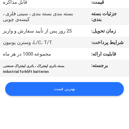
قیمت:
قابل مذاکره
کیفیت
جزئیات بسته
بسته بندی بسته بندی ، سینی فلزی ،
بندی:
کیسه‌ی چوبی
تماس
با
زمان تحویل:
25 روز پس از تأیید سفارش و واریز
ما
شرایط پرداخت:
L/C، T/T، وسترن یونیون
قابلیت ارائه:
مجموعه 1000 در هر ماه
اخبار
برجسته:
,
بسته باتری لیفتراک ، باتری لیفتراک صنعتی
industrial forklift batteries
نقشه
سایت
بهترین قیمت
حریم
خصوصی