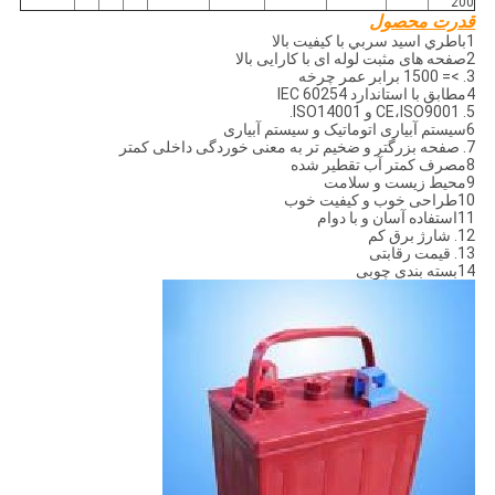
200
قدرت محصول
1باطري اسيد سربي با کيفيت بالا
2صفحه های مثبت لوله ای با کارایی بالا
3. >= 1500 برابر عمر چرخه
4مطابق با استاندارد IEC 60254
5. CE،ISO9001 و ISO14001.
6سیستم آبیاری اتوماتیک و سیستم آبیاری
7. صفحه بزرگتر و ضخیم تر به معنی خوردگی داخلی کمتر
8مصرف کمتر آب تقطیر شده
9محیط زیست و سلامت
10طراحی خوب و کیفیت خوب
11استفاده آسان و با دوام
12. شارژ برق کم
13. قیمت رقابتی
14بسته بندی چوبی