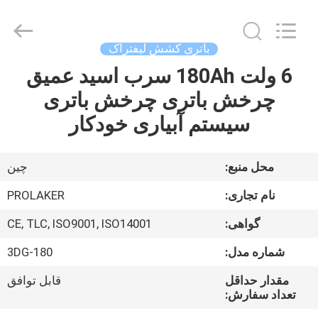
2026
LAKER
AUTOPARTS
CO.,LIMITED.
All
باتری کشش لیفتراک
Rights
Reserved.
6 ولت 180Ah سرب اسید عمیق
خانه
چرخش باتری چرخش باتری
محصولات
سیستم آبیاری خودکار
دربارهی
محل منبع:
چين
ما
نام تجاری:
PROLAKER
گواهی:
CE, TLC, ISO9001, ISO14001
کارخانه
شماره مدل:
3DG-180
تور
مقدار حداقل
قابل توافق
تعداد سفارش:
کنترل