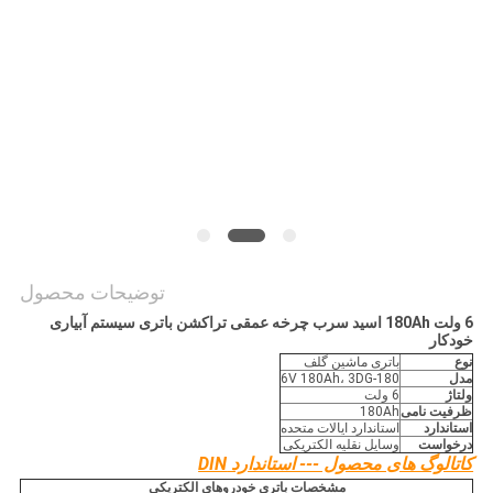
توضیحات محصول
6 ولت 180Ah اسید سرب چرخه عمقی تراکشن باتری سیستم آبیاری
خودکار
نوع
باتری ماشین گلف
مدل
6V 180Ah، 3DG-180
ولتاژ
6 ولت
ظرفیت نامی
180Ah
استاندارد
استاندارد ایالات متحده
درخواست
وسایل نقلیه الکتریکی
کاتالوگ های محصول --- استاندارد DIN
مشخصات باتری خودروهای الکتریکی