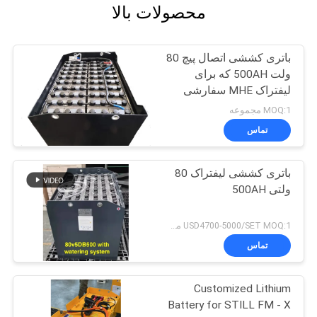
محصولات بالا
باتری کششی اتصال پیچ 80
ولت 500AH که برای
لیفتراک MHE سفارشی
شده است
MOQ:1 مجموعه
تماس
باتری کششی لیفتراک 80
ولتی 500AH
USD4700-5000/SET MOQ:1 مجموعه
تماس
Customized Lithium
Battery for STILL FM - X