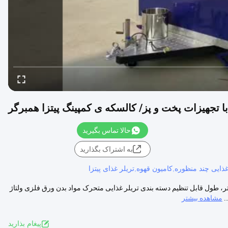
ا تجهیزات پخت و پز/ کالسکه ی کمپینگ پیتزا همبرگر
حالا تماس بگیرید
به اشتراک بگذارید
غذایی چند منظوره,کامیون قهوه,تریلر غذای پیتزا
مترهای محصول نام محصول تریلر مواد غذایی نوع کشتی ابعاد عرض 2 متر، طول قابل تنظیم دسته بندی تریلر غذایی متحرک مواد بدن ورق فلزی ولتاژ
.
مشاهده بیشتر
پيغام بذاريد