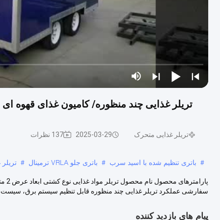
تریلر غذایی چند منظوره/ کامیون غذای قهوه ای ب
تریلر غذایی متحرک
2025-03-29
137 نظرات
#
باتری تنظیم شده با اسید سرب
#
باتری جلو VRLA ترمینال
#
تریلر 
پارا
سفارشی عملکرد تریلر غذایی چند منظوره قابل تنظیم سیستم برق، سیست..
پیام های بازدید کننده