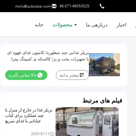
86-571-88053525
molly@autolaker.com
اخبار
دربارهی ما
محصولات
خانه
تریلر غذایی چند منظوره/ کامیون غذای قهوه ای
با تجهیزات پخت و پز/ کالسکه ی کمپینگ پیتزا
همبرگر
بیشتر بدانید
حالا تماس بگیرید
فیلم های مرتبط
تریلر غذا در خارج از منزل با
چند عملکرد برای کباب
خیابانی یا غذای سریع
تریلر غذایی متحرک
2025-07-11