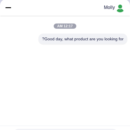
کیفیت
Molly
تماس
12:17 AM
با
Good day, what product are you looking for?
ما
اخبار
نقشه
سایت
حریم
خصوصی
ماشین فشار تایر سنگین TP200 برای حداکثر تایر های جامد
استفاده کنید