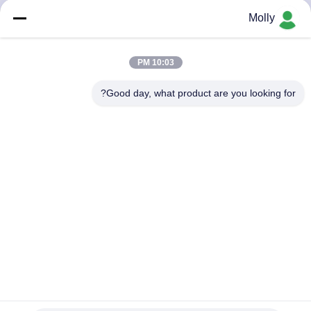
کیفیت
Molly
تماس
10:03 PM
با
Good day, what product are you looking for?
ما
اخبار
نقشه
سایت
حریم
خصوصی
TP 250 لوله کش صنعتی لاستیک جامد لوله های هیدرولیک