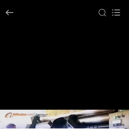
2026
LAKER
AUTOPARTS
CO.,LIMITED.
All
Rights
Reserved.
خانه
محصولات
دربارهی
ما
کارخانه
تور
کنترل