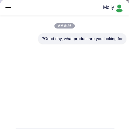
کیفیت
Molly
تماس
8:26 AM
با
Good day, what product are you looking for?
ما
اخبار
نقشه
سایت
حریم
خصوصی
لاستیک های جامد صنعتی جایگزین لاستیک لیفتراک 6.00 X9 با
مقاومت بالا