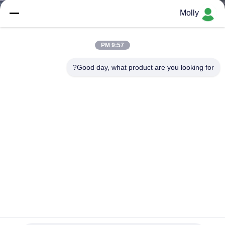
کیفیت
Molly
تماس
9:57 PM
با
Good day, what product are you looking for?
ما
اخبار
نقشه
سایت
حریم
خصوصی
ماشین آلات کشاورزی 3.5 تن راننده کاوشگر کامیون خفیف
وظیفه هیدرولیک استفراغ موتور دیزل