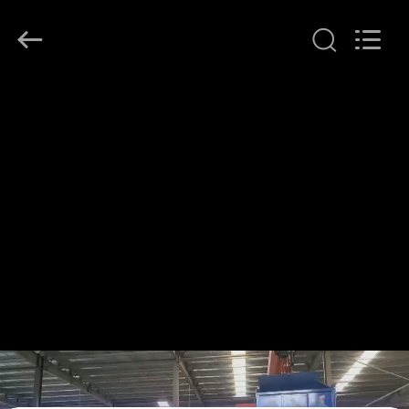
2026
LAKER
AUTOPARTS
CO.,LIMITED.
All
Rights
Reserved.
خانه
محصولات
دربارهی
ما
کارخانه
تور
کنترل